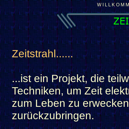
W I L L K O M M
Zeitstrahl......
...ist ein Projekt, die te
Techniken, um Zeit elek
zum Leben zu erwecken 
zurückzubringen.